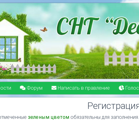
ости
Форум
Написать в правление
Голос
Регистраци
отмеченные
зеленым цветом
обязательны для заполнения