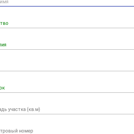
ство
лия
ок
дь участка (кв.м)
стровый номер