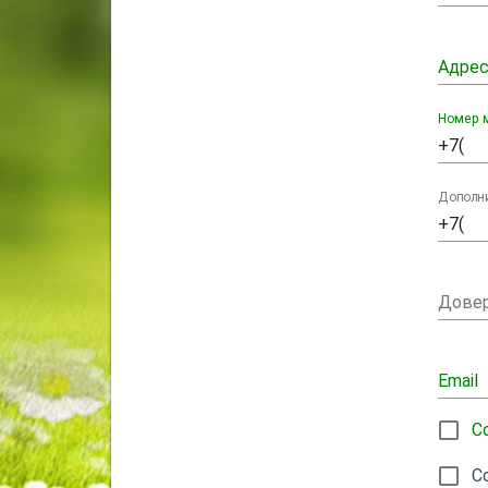
Адрес
Номер 
Дополн
Довер
Email
С
С