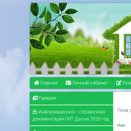
Главная
Личный кабинет
Нов
Галерея
Поля 
Информационно - справочная
документация СНТ Десна 2026 год
Имя