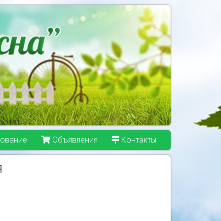
ование
Объявления
Контакты
я
.