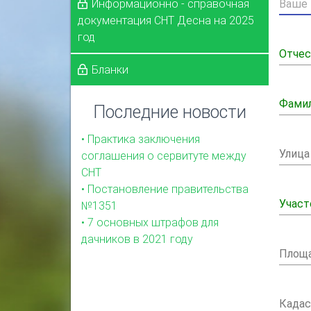
Информационно - справочная
документация СНТ Десна на 2025
год
Отче
Бланки
Фами
Последние новости
• Практика заключения
Улица
соглашения о сервитуте между
СНТ
• Постановление правительства
Участ
№1351
• 7 основных штрафов для
дачников в 2021 году
Площа
Када