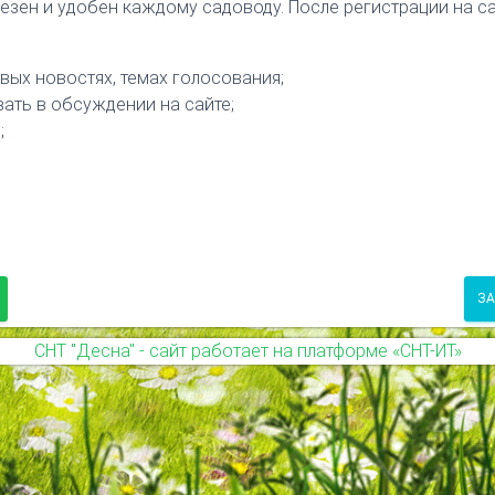
лезен и удобен каждому садоводу. После регистрации на с
вых новостях, темах голосования;
вать в обсуждении на сайте;
;
ЗА
СНТ "Десна" - сайт работает на платформе «СНТ-ИТ»