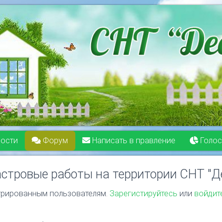
ости
Форум
Написать в правление
Голос
стровые работы на территории СНТ "Д
трированным пользователям.
Зарегистируйтесь
или
войдит